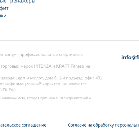
ые тренажеры
фит
нки
Фитлэнд» - профессиональные спортивные
info@f
торговых марок INTENZA и KRAFT Fitness на
 завода Серп и Молот, дом 6, 1-й подъезд, офис 401
сят информационный характер, не являются
) ГК РФ)
компании Meta, которая признана в РФ экстремистской и
ательское соглашение
Согласие на обработку персональ