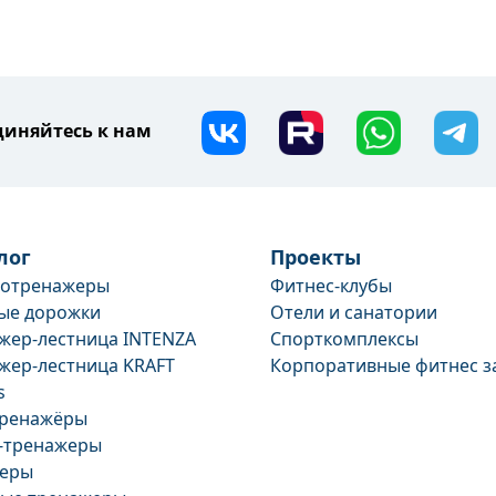
иняйтесь к нам
лог
Проекты
иотренажеры
Фитнес-клубы
ые дорожки
Отели и санатории
жер-лестница INTENZA
Спорткомплексы
жер-лестница KRAFT
Корпоративные фитнес з
s
тренажёры
-тренажеры
перы